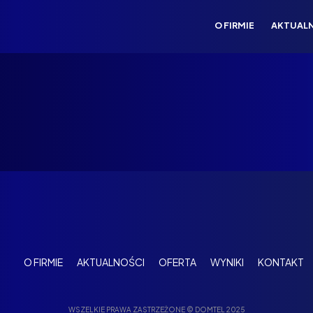
O FIRMIE
AKTUAL
O FIRMIE
AKTUALNOŚCI
OFERTA
WYNIKI
KONTAKT
WSZELKIE PRAWA ZASTRZEŻONE © DOMTEL 2025