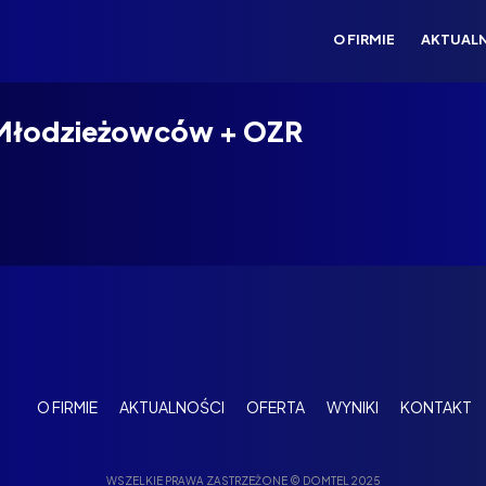
O FIRMIE
AKTUAL
i Młodzieżowców + OZR
O FIRMIE
AKTUALNOŚCI
OFERTA
WYNIKI
KONTAKT
WSZELKIE PRAWA ZASTRZEŻONE © DOMTEL 2025