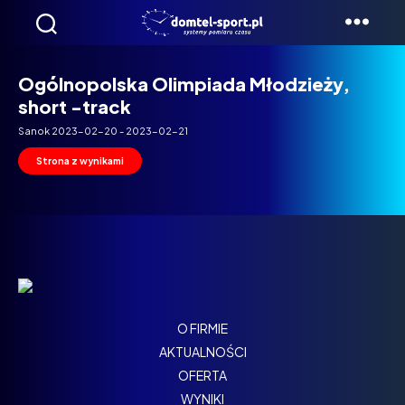
Domtel
Biegi
Ogólnopolska Olimpiada Młodzieży,
short -track
Sanok 2023-02-20 - 2023-02-21
Strona z wynikami
O FIRMIE
AKTUALNOŚCI
OFERTA
WYNIKI