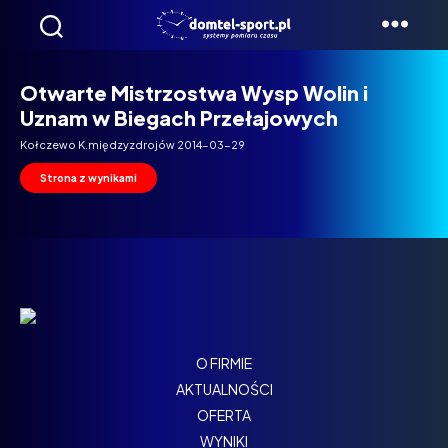
Domtel
Biegi
Otwarte Mistrzostwa Wysp Wolin i
Uznam w Biegach Przełajowych
Kołczewo K.międzyzdrojów 2014-03-29
Strona z wynikami
O FIRMIE
AKTUALNOŚCI
OFERTA
WYNIKI