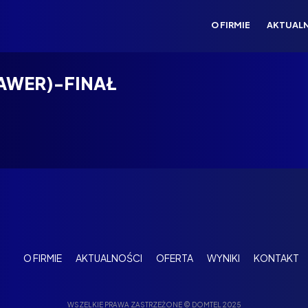
O FIRMIE
AKTUAL
WAWER)-FINAŁ
O FIRMIE
AKTUALNOŚCI
OFERTA
WYNIKI
KONTAKT
WSZELKIE PRAWA ZASTRZEŻONE © DOMTEL 2025