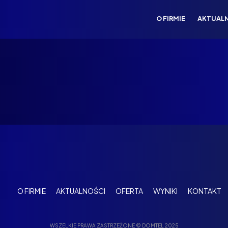
O FIRMIE
AKTUAL
O FIRMIE
AKTUALNOŚCI
OFERTA
WYNIKI
KONTAKT
WSZELKIE PRAWA ZASTRZEŻONE © DOMTEL 2025