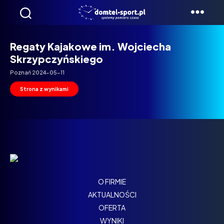
Domtel
Biegi
Regaty Kajakowe im. Wojciecha
Skrzypczyńskiego
Poznań 2024-05-11
Strona z wynikami
O FIRMIE
AKTUALNOŚCI
OFERTA
WYNIKI