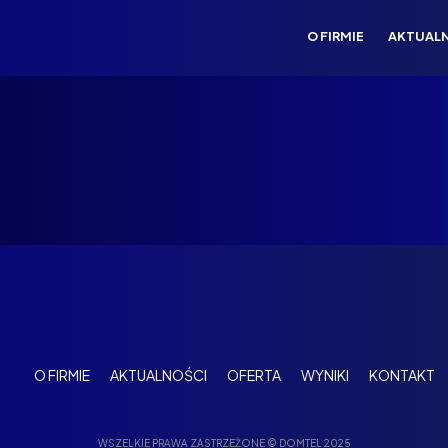
O FIRMIE
AKTUAL
O FIRMIE
AKTUALNOŚCI
OFERTA
WYNIKI
KONTAKT
WSZELKIE PRAWA ZASTRZEŻONE © DOMTEL 2025